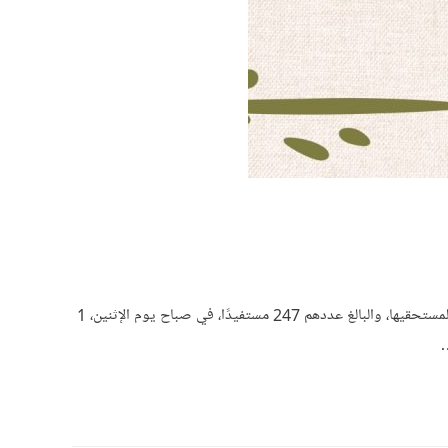
تسعد جمعية الجارودية الخيرية بالإعلان عن نجاحها في توزيع زكاة الفطر لهذا العام، والتي بلغت جملتها 207,766 ريالًا. حيث تم صرف هذهِ المبالغ لمستحقيها، والبالغ عددهم 247 مستفيدًا، في صباح يوم الإثنين، 1