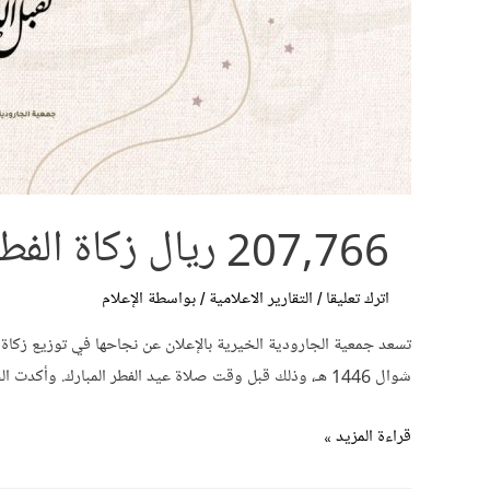
207,766 ريال زكاة الفطر لجمعية الجارودية الخيرية
اترك تعليقا
/
التقارير الاعلامية
/ بواسطة
الإعلام
شوال 1446 هـ، وذلك قبل وقت صلاة عيد الفطر المبارك. وأكدت الجمعية أن الزكوات تم تحويلها إلى حسابات المستفيدين المسجلين في سجلاتها …
207,766
قراءة المزيد »
ريال