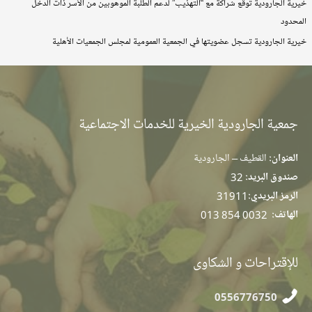
خيرية الجارودية توقّع شراكة مع “التهذيب” لدعم الطلبة الموهوبين من الأسر ذات الدخل
المحدود
خيرية الجارودية تسجل عضويتها في الجمعية العمومية لمجلس الجمعيات الأهلية
جمعية الجارودية الخيرية للخدمات الاجتماعية
العنوان:
القطيف – الجارودية
صندوق البريد:
32
الرمز البريدي:
31911
الهاتف:
013 854 0032
للإقتراحات و الشكاوى
0556776750