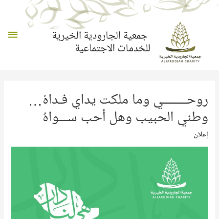
القائم
جمعية الجارودية الخيرية
للخدمات الاجتماعية
الرئي
روحــــــــي وما ملكت يداي فـداهُ…
وطني الحبيب وهل أحب ســـواهُ
إعلان