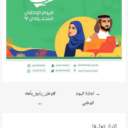
تصفّح
→
اجازة اليوم
#وطن_رابح_بأهله
المقالات
الوطني
←
اترك تعليقا