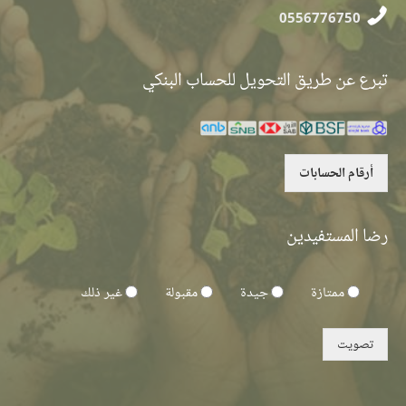
0556776750
تبرع عن طريق التحويل للحساب البنكي
أرقام الحسابات
رضا المستفيدين
ممتازة
جيدة
مقبولة
غير ذلك
تصويت