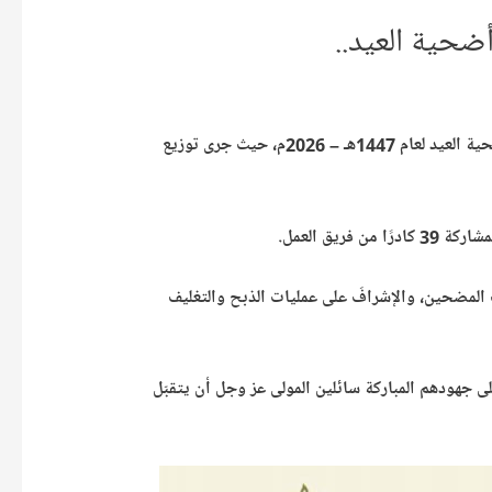
ضحية العيد..
بفضل الله تعالى ثم بدعم أصحاب العطاء، أتمّت جمعية الجارودية الخيرية تنفيذَ برنامج أضحية العيد لعام 1447هـ – 2026م، حيث جرى توزيع
ت المضحين، والإشرافَ على عمليات الذبح والتغليف
لى جهودهم المباركة سائلين المولى عز وجل أن يتقبّل