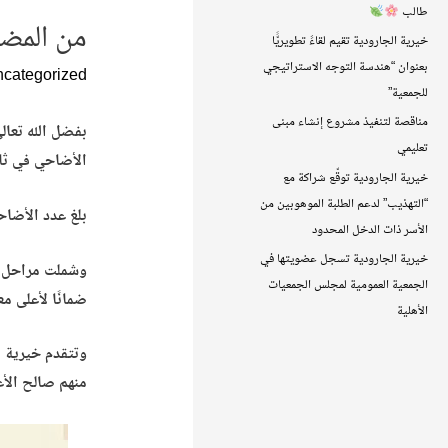
طالب
من المضح
خيرية الجارودية تقيم لقاءً تطويريًّا
بعنوان “هندسة التوجه الاستراتيجي
categorized
للجمعية”
مناقصة لتنفيذ مشروع إنشاء مبنى
تعليمي
الأضاحي في ثاني
خيرية الجارودية توقّع شراكة مع
“التهذيب” لدعم الطلبة الموهوبين من
بلغ عدد الأضاحي 121 أضحية وعجلين، استفاد منها 968 فردًا، بإجمالي 150,100 ريال، وبمشاركة 39 كا
الأسر ذات الدخل المحدود
خيرية الجارودية تسجل عضويتها في
وشملت مراحل ال
الجمعية العمومية لمجلس الجمعيات
ضمانًا لأعلى مع
الأهلية
وتتقدم خيرية ا
منهم صالح الأع